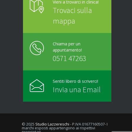
Vieni a trovarci in clinica!
Trovaci sulla
mappa
Chiama per un
appuntamento!
0571 47263
Sentiti libero di scriverci!
Invia una Email
© 2025
Studio Lazzereschi
- P.IVA 01677160507- I
marchi esposti appartengono ai rispettivi
proprietari.