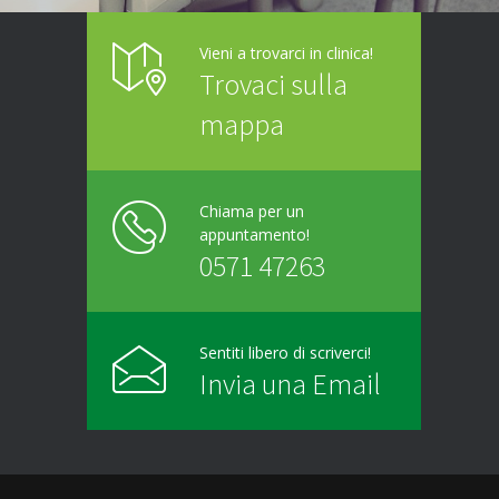
acc
Vieni a trovarci in clinica!
Consig
Trovaci sulla
a chiu
mappa
Chiama per un
appuntamento!
0571 47263
Sentiti libero di scriverci!
Invia una Email