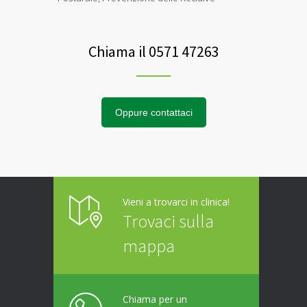
Chiama il 0571 47263
Oppure contattaci
Vieni a trovarci in clinica!
Trovaci sulla
mappa
Chiama per un