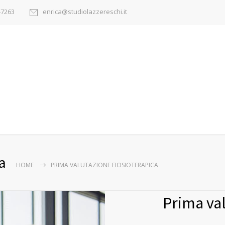
47263
enrica@studiolazzereschi.it
a
HOME
PRIMA VALUTAZIONE FIOSIOTERAPICA
Prima val