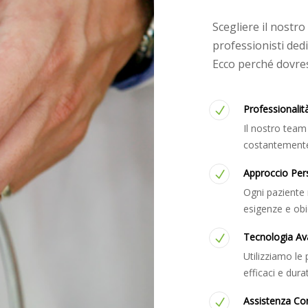
Scegliere il nostro
professionisti dedi
Ecco perché dovrest
Professionalit
Il nostro team 
costantemente 
Approccio Per
Ogni paziente 
esigenze e obie
Tecnologia Av
Utilizziamo le 
efficaci e durat
Assistenza Co