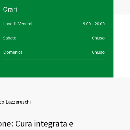
Orari
Lunedì- Venerdì
9.00 - 20.00
Sabato
Chiuso
Home
Chi Siamo
Servizi
Contatti
Domenica
Chiuso
co Lazzereschi
one: Cura integrata e