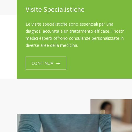
Viale Italia, 2/6, 56022 Castelfranco di Sotto PI
0571 
Visite Specialistiche
Le visite specialistiche sono essenziali per una
diagnosi accurata e un trattamento efficace. I nostri
medici esperti offrono consulenze personalizzate in
diverse aree della medicina.
CONTINUA